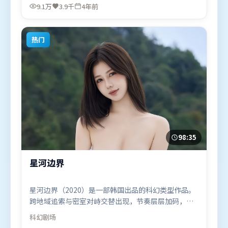
米莉·布朗特、赵丽颖，奥卡菲娜、堺雅人等联袂出
9.1万
3.9千
4年前
演。影片于2022年2月9日（中国大陆）在部分地区首
映上线，适合喜欢犯罪题材的观众观看。
热门
98:35
星河边界
星河边界（2020）是一部韩国出品的科幻类型作品。
跨地域追索与密室对峙交替出现，节奏层层加码，张
力持续上扬。摄影与美术共同营造出强烈地域气质，
科幻
剧场
增强沉浸感。由乌尔善执导，胡歌、谭卓、黄政民，