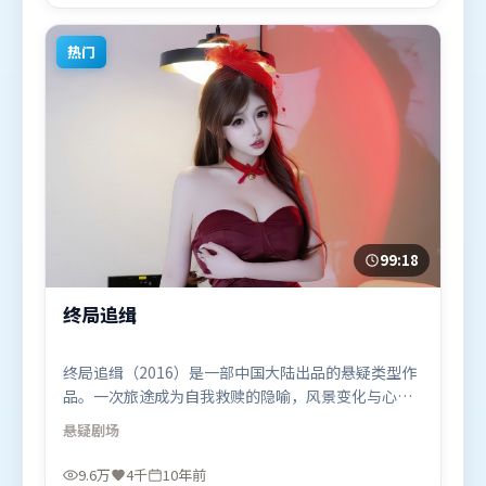
喜欢犯罪题材的观众观看。
热门
99:18
终局追缉
终局追缉（2016）是一部中国大陆出品的悬疑类型作
品。一次旅途成为自我救赎的隐喻，风景变化与心境
转折彼此呼应。摄影与美术共同营造出强烈地域气
悬疑
剧场
质，增强沉浸感。由史蒂文·斯皮尔伯格执导，堺雅
人、迪皮卡·帕度柯妮、肖战，吴京等联袂出演。影
9.6万
4千
10年前