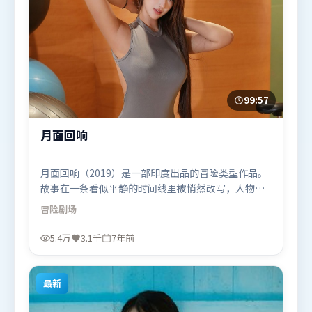
99:57
月面回响
月面回响（2019）是一部印度出品的冒险类型作品。
故事在一条看似平静的时间线里被悄然改写，人物被
迫直面过去与现在的撕裂。类型元素被重新组合，既
冒险
剧场
致敬经典也尝试突破套路。由王家卫执导，古天乐、
艾米莉·布朗特、秦海璐，雷佳音、吴京等联袂出
5.4万
3.1千
7年前
演。影片于2019年6月14日（印度）在部分地区首映
上线，适合喜欢冒险题材的观众观看。
最新