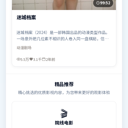
99:52
迷城档案
迷城档案（2024）是一部韩国出品的动漫类型作品。
一场意外把几位素不相识的人卷入同一盘棋局，信任
与背叛交替上演。高潮段落信息密度高，情绪释放与
动漫
剧场
主题回扣同时完成。由阿彼尔邦执导，李政宰、托尼
·贾、梁朝伟，古天乐、黄政民等联袂出演。影片于
5.5万
3.1千
2年前
2024年2月6日（韩国）在部分地区首映上线，适合喜
欢动漫题材的观众观看。
精品推荐
精心挑选的优质影视内容，为您带来更好的观影体验
🎬
院线电影