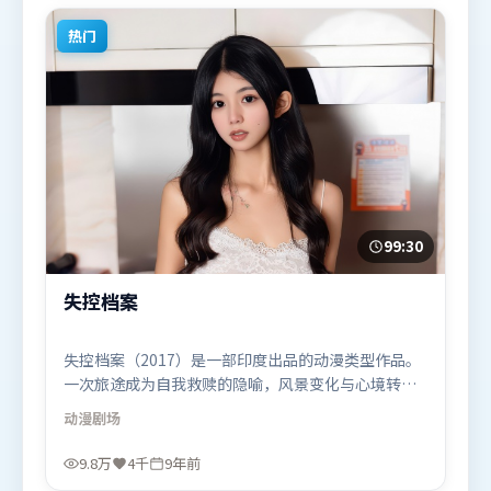
剧题材的观众观看。
热门
99:30
失控档案
失控档案（2017）是一部印度出品的动漫类型作品。
一次旅途成为自我救赎的隐喻，风景变化与心境转折
彼此呼应。动作场面设计讲究空间与节奏，文戏部分
动漫
剧场
同样扎实耐嚼。由林超贤执导，全智贤、胡歌、汤
唯，秦海璐、孙艺珍、沈腾等联袂出演。影片于2017
9.8万
4千
9年前
年7月24日（印度）在部分地区首映上线，适合喜欢动