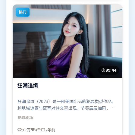
漫题材的观众观看。
热门
99:44
狂潮追缉
狂潮追缉（2023）是一部美国出品的犯罪类型作品。
跨地域追索与密室对峙交替出现，节奏层层加码，张
力持续上扬。人物关系网复杂却不凌乱，每场对手戏
犯罪
剧场
都推动信息增量。由许鞍华执导，刘亦菲、白宇、易
烊千玺，基里安·墨菲、宋康昊等联袂出演。影片于
9.7万
4千
2年前
2023年12月1日（美国）在部分地区首映上线，适合