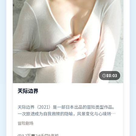
88:03
天际边界
天际边界（2021）是一部日本出品的冒险类型作品。
一次旅途成为自我救赎的隐喻，风景变化与心境转折
彼此呼应。类型元素被重新组合，既致敬经典也尝试
冒险
剧场
突破套路。由陈思诚执导，基里安·墨菲、秦海璐、
周迅，雷佳音等联袂出演。影片于2021年7月12日
3.2万
2.6千
5年前