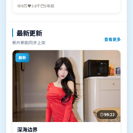
弗洛伦丝·皮尤、刘德华、周迅等联袂出演。影片于
9万
3.8千
5年前
2020年11月28日（韩国）在部分地区首映上线，适合
喜欢科幻题材的观众观看。
最新更新
查看更多
新片新剧同步上架
最新
99:22
深海边界