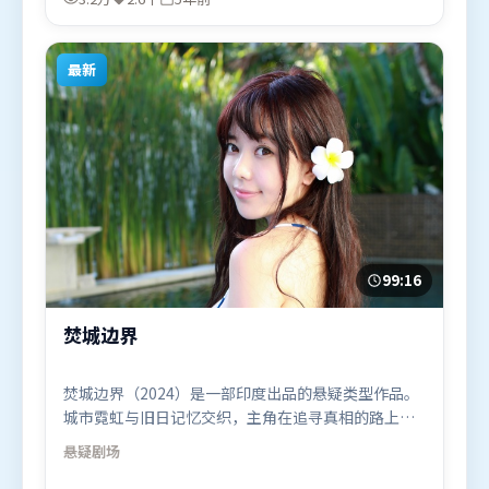
（日本）在部分地区首映上线，适合喜欢冒险题材的
观众观看。
最新
99:16
焚城边界
焚城边界（2024）是一部印度出品的悬疑类型作品。
城市霓虹与旧日记忆交织，主角在追寻真相的路上不
断付出代价。高潮段落信息密度高，情绪释放与主题
悬疑
剧场
回扣同时完成。由克里斯托弗·诺兰执导，堺雅人、
易烊千玺、雷佳音，朱一龙等联袂出演。影片于2024