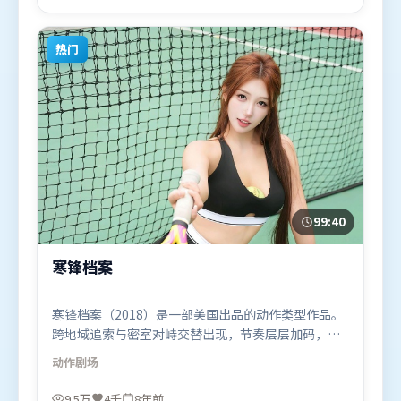
片于2016年3月11日（中国大陆）在部分地区首映上
线，适合喜欢悬疑题材的观众观看。
热门
99:40
寒锋档案
寒锋档案（2018）是一部美国出品的动作类型作品。
跨地域追索与密室对峙交替出现，节奏层层加码，张
力持续上扬。叙事线索多线并进，最终在关键节点收
动作
剧场
束。由徐克执导，吴京、易烊千玺、刘德华，堺雅人
等联袂出演。影片于2018年4月24日（美国）在部分
9.5万
4千
8年前