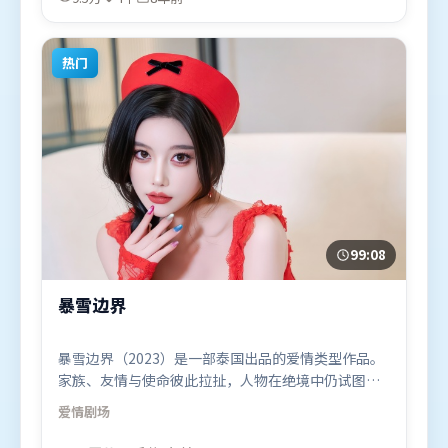
地区首映上线，适合喜欢动作题材的观众观看。
热门
99:08
暴雪边界
暴雪边界（2023）是一部泰国出品的爱情类型作品。
家族、友情与使命彼此拉扯，人物在绝境中仍试图守
住心中微光。叙事线索多线并进，最终在关键节点收
爱情
剧场
束。由文牧野执导，李政宰、张家辉、咏梅，周迅、
堺雅人、汤唯等联袂出演。影片于2023年7月18日