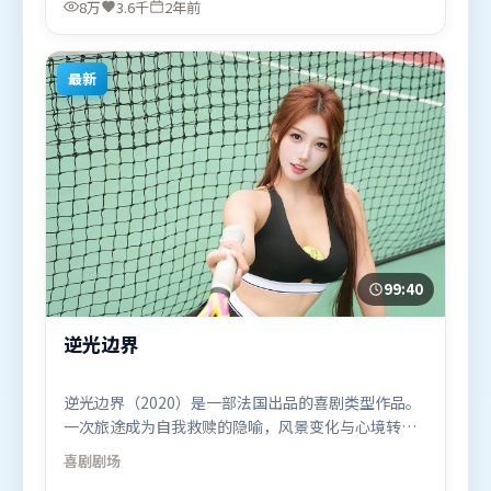
8万
3.6千
2年前
年4月5日（印度）在部分地区首映上线，适合喜欢悬
疑题材的观众观看。
最新
99:40
逆光边界
逆光边界（2020）是一部法国出品的喜剧类型作品。
一次旅途成为自我救赎的隐喻，风景变化与心境转折
彼此呼应。群像刻画各有弧光，配角亦承担叙事推进
喜剧
剧场
功能。由薛晓路执导，黄渤、易烊千玺、马东锡，黄