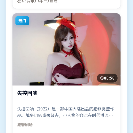
9.4万
3.9千
3年前
（泰国）在部分地区首映上线，适合喜欢爱情题材的
观众观看。
热门
88:58
失控回响
失控回响（2022）是一部中国大陆出品的犯罪类型作
品。战争阴影尚未散去，小人物的命运在时代洪流里
被轻轻托起又放下。人物关系网复杂却不凌乱，每场
犯罪
剧场
对手戏都推动信息增量。由阿彼尔邦执导，白宇、艾