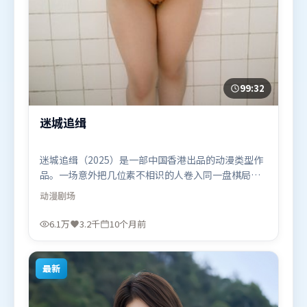
99:32
迷城追缉
迷城追缉（2025）是一部中国香港出品的动漫类型作
品。一场意外把几位素不相识的人卷入同一盘棋局，
信任与背叛交替上演。摄影与美术共同营造出强烈地
动漫
剧场
域气质，增强沉浸感。由阿彼尔邦执导，章子怡、杨
紫、刘亦菲，苍井优、阿米尔·汗等联袂出演。影片
6.1万
3.2千
10个月前
于2025年10月22日（中国香港）在部分地区首映上
线，适合喜欢动漫题材的观众观看。
最新