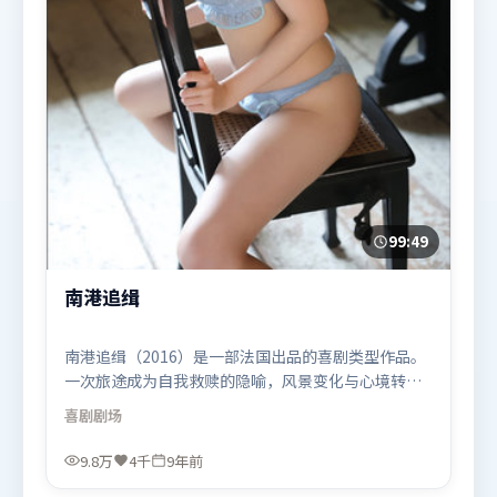
99:49
南港追缉
南港追缉（2016）是一部法国出品的喜剧类型作品。
一次旅途成为自我救赎的隐喻，风景变化与心境转折
彼此呼应。人物关系网复杂却不凌乱，每场对手戏都
喜剧
剧场
推动信息增量。由王家卫执导，奥卡菲娜、雷佳音、
廖凡，马东锡、杨幂、沈腾等联袂出演。影片于2016
9.8万
4千
9年前
年11月7日（法国）在部分地区首映上线，适合喜欢喜