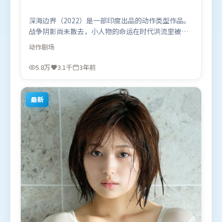
深海边界（2022）是一部印度出品的动作类型作品。
战争阴影尚未散去，小人物的命运在时代洪流里被轻
轻托起又放下。视听风格统一而富有实验感，配乐与
动作
剧场
画面情绪贴合。由娄烨执导，秦海璐、白宇、堺雅
人，基里安·墨菲、黄渤等联袂出演。影片于2022年
5.8万
3.1千
3年前
12月26日（印度）在部分地区首映上线，适合喜欢动
作题材的观众观看。
最新