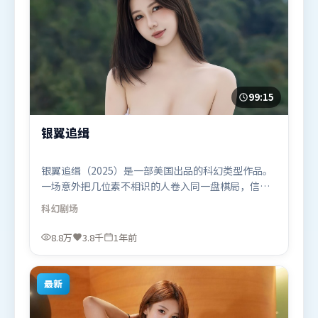
99:15
银翼追缉
银翼追缉（2025）是一部美国出品的科幻类型作品。
一场意外把几位素不相识的人卷入同一盘棋局，信任
与背叛交替上演。摄影与美术共同营造出强烈地域气
科幻
剧场
质，增强沉浸感。由林超贤执导，刘德华、张家辉、
吴京，汤姆·哈迪等联袂出演。影片于2025年5月24
8.8万
3.8千
1年前
日（美国）在部分地区首映上线，适合喜欢科幻题材
的观众观看。
最新