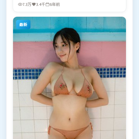
政民等联袂出演。影片于2020年1月12日（法国）在
7.3万
3.4千
6年前
部分地区首映上线，适合喜欢喜剧题材的观众观看。
最新