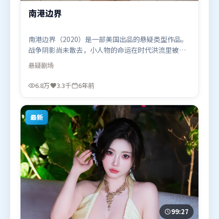
南港边界
南港边界（2020）是一部美国出品的悬疑类型作品。
战争阴影尚未散去，小人物的命运在时代洪流里被轻
轻托起又放下。高潮段落信息密度高，情绪释放与主
悬疑
剧场
题回扣同时完成。由薛晓路执导，廖凡、黄渤、段奕
宏，孙艺珍、阿米尔·汗等联袂出演。影片于2020年
6.8万
3.3千
6年前
5月4日（美国）在部分地区首映上线，适合喜欢悬疑
题材的观众观看。
最新
99:27