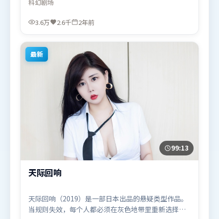
科幻
剧场
对手戏都推动信息增量。由王家卫执导，周冬雨、提
莫西·查拉米、古天乐，肖战、秦海璐、刘德华等联
3.6万
2.6千
2年前
袂出演。影片于2023年9月2日（中国香港）在部分地
区首映上线，适合喜欢科幻题材的观众观看。
最新
99:13
天际回响
天际回响（2019）是一部日本出品的悬疑类型作品。
当规则失效，每个人都必须在灰色地带里重新选择立