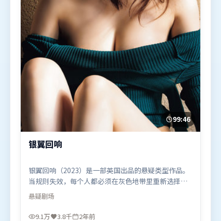
99:46
银翼回响
银翼回响（2023）是一部英国出品的悬疑类型作品。
当规则失效，每个人都必须在灰色地带里重新选择立
场与底线。动作场面设计讲究空间与节奏，文戏部分
悬疑
剧场
同样扎实耐嚼。由让-皮埃尔·热内执导，杨紫、汤
唯、章子怡，李政宰、梁朝伟等联袂出演。影片于
9.1万
3.8千
2年前