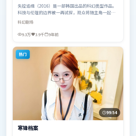
失控追缉（2016）是一部韩国出品的科幻类型作品。
科技与伦理的边界被一再试探，观众将随主角一起经
历道德震荡。类型元素被重新组合，既致敬经典也尝
科幻
剧场
试突破套路。由朴赞郁执导，秦海璐、周迅、吴京，
马东锡等联袂出演。影片于2016年12月26日（韩国）
9.3万
3.9千
9年前
在部分地区首映上线，适合喜欢科幻题材的观众观
看。
热门
99:54
寒锋档案