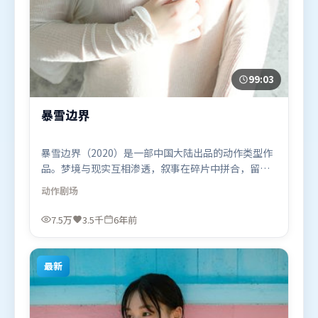
99:03
暴雪边界
暴雪边界（2020）是一部中国大陆出品的动作类型作
品。梦境与现实互相渗透，叙事在碎片中拼合，留给
观众回味空间。群像刻画各有弧光，配角亦承担叙事
动作
剧场
推进功能。由冯小刚执导，刘亦菲、易烊千玺、奥卡
菲娜，孙艺珍、章子怡等联袂出演。影片于2020年7
7.5万
3.5千
6年前
月10日（中国大陆）在部分地区首映上线，适合喜欢
动作题材的观众观看。
最新