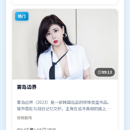
2023年12月12日（英国）在部分地区首映上线，适合
喜欢悬疑题材的观众观看。
热门
99:13
雾岛边界
雾岛边界（2023）是一部韩国出品的惊悚类型作品。
城市霓虹与旧日记忆交织，主角在追寻真相的路上不
断付出代价。高潮段落信息密度高，情绪释放与主题
惊悚
剧场
回扣同时完成。由詹姆斯·卡梅隆执导，白宇、提莫
西·查拉米、汤唯，肖战等联袂出演。影片于2023年
8.8万
3.8千
2年前