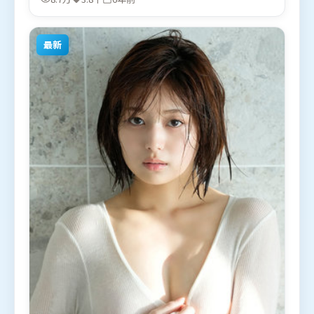
柯妮、雷佳音、阿米尔·汗等联袂出演。影片于2019
年11月7日（中国台湾）在部分地区首映上线，适合喜
欢惊悚题材的观众观看。
最新