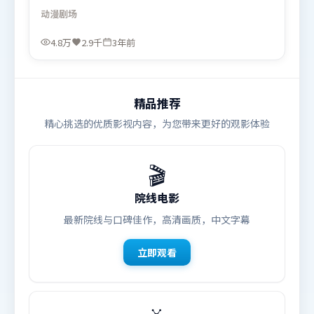
被轻轻托起又放下。类型元素被重新组合，既致敬经
动漫
剧场
典也尝试突破套路。由林超贤执导，雷佳音、朱一
龙、艾米莉·布朗特，赵丽颖等联袂出演。影片于
4.8万
2.9千
3年前
2023年2月10日（中国台湾）在部分地区首映上线，
适合喜欢动漫题材的观众观看。
精品推荐
精心挑选的优质影视内容，为您带来更好的观影体验
🎬
院线电影
最新院线与口碑佳作，高清画质，中文字幕
立即观看