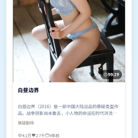
99:29
白昼边界
白昼边界（2016）是一部中国大陆出品的悬疑类型作
品。战争阴影尚未散去，小人物的命运在时代洪流里
被轻轻托起又放下。人物关系网复杂却不凌乱，每场
悬疑
剧场
对手戏都推动信息增量。由郭帆执导，古天乐、长泽
雅美、章子怡，河正宇等联袂出演。影片于2016年9
4.1万
2.7千
9年前