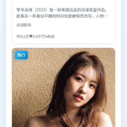
零号追缉（2022）是一部美国出品的动漫类型作品。
故事在一条看似平静的时间线里被悄然改写，人物被
迫直面过去与现在的撕裂。动作场面设计讲究空间与
动漫
剧场
节奏，文戏部分同样扎实耐嚼。由徐克执导，木村拓
哉、易烊千玺、章子怡，古天乐、汤姆·哈迪、张译
9.1万
3.9千
4年前
等联袂出演。影片于2022年3月8日（美国）在部分地
区首映上线，适合喜欢动漫题材的观众观看。
热门