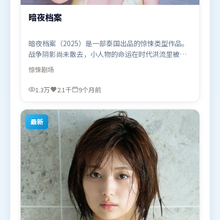
暗夜档案
暗夜档案（2025）是一部泰国出品的惊悚类型作品。
战争阴影尚未散去，小人物的命运在时代洪流里被轻
轻托起又放下。摄影与美术共同营造出强烈地域气
惊悚
剧场
质，增强沉浸感。由薛晓路执导，迪皮卡·帕度柯
妮、艾米莉·布朗特、白宇，段奕宏等联袂出演。影
1.3万
2.1千
9个月前
片于2025年11月15日（泰国）在部分地区首映上线，
适合喜欢惊悚题材的观众观看。
最新