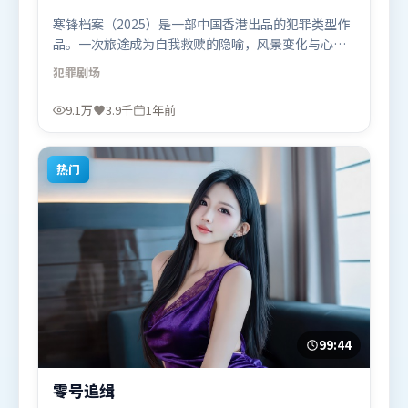
寒锋档案（2025）是一部中国香港出品的犯罪类型作
品。一次旅途成为自我救赎的隐喻，风景变化与心境
转折彼此呼应。类型元素被重新组合，既致敬经典也
犯罪
剧场
尝试突破套路。由丹尼斯·维伦纽瓦执导，木村拓
哉、基里安·墨菲、阿米尔·汗，梁朝伟、肖战、段
9.1万
3.9千
1年前
奕宏等联袂出演。影片于2025年7月19日（中国香
港）在部分地区首映上线，适合喜欢犯罪题材的观众
观看。
热门
99:44
零号追缉