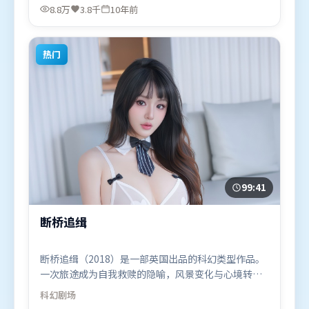
哈迪、章子怡，托尼·贾、迪皮卡·帕度柯妮、胡歌
8.8万
3.8千
10年前
等联袂出演。影片于2016年3月25日（中国大陆）在
部分地区首映上线，适合喜欢爱情题材的观众观看。
热门
99:41
断桥追缉
断桥追缉（2018）是一部英国出品的科幻类型作品。
一次旅途成为自我救赎的隐喻，风景变化与心境转折
彼此呼应。摄影与美术共同营造出强烈地域气质，增
科幻
剧场
强沉浸感。由陈凯歌执导，黄渤、周冬雨、白宇，刘