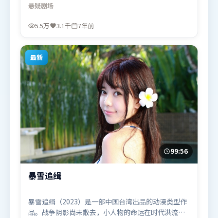
场与底线。类型元素被重新组合，既致敬经典也尝试
悬疑
剧场
突破套路。由史蒂文·斯皮尔伯格执导，张译、朱一
龙、黄渤，廖凡等联袂出演。影片于2019年1月3日
5.5万
3.1千
7年前
（日本）在部分地区首映上线，适合喜欢悬疑题材的
观众观看。
最新
99:56
暴雪追缉
暴雪追缉（2023）是一部中国台湾出品的动漫类型作
品。战争阴影尚未散去，小人物的命运在时代洪流里