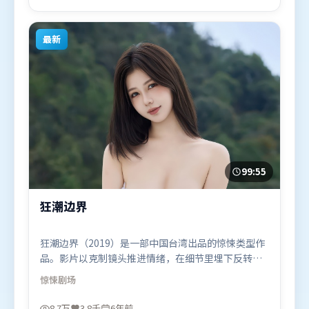
月26日（中国大陆）在部分地区首映上线，适合喜欢
悬疑题材的观众观看。
最新
99:55
狂潮边界
狂潮边界（2019）是一部中国台湾出品的惊悚类型作
品。影片以克制镜头推进情绪，在细节里埋下反转，
直至最后一刻才揭开谜底。摄影与美术共同营造出强
惊悚
剧场
烈地域气质，增强沉浸感。由王家卫执导，艾米莉·
布朗特、提莫西·查拉米、长泽雅美，迪皮卡·帕度
8.7万
3.8千
6年前