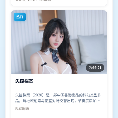
10月22日（韩国）在部分地区首映上线，适合喜欢惊
悚题材的观众观看。
热门
99:21
失控档案
失控档案（2020）是一部中国香港出品的科幻类型作
品。跨地域追索与密室对峙交替出现，节奏层层加
码，张力持续上扬。摄影与美术共同营造出强烈地域
科幻
剧场
气质，增强沉浸感。由林超贤执导，托尼·贾、马东
锡、刘亦菲，孙艺珍等联袂出演。影片于2020年2月