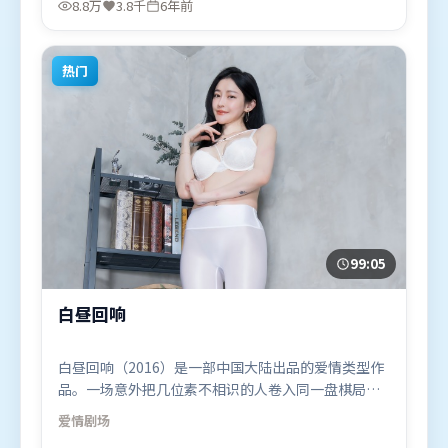
8.8万
3.8千
6年前
27日（中国香港）在部分地区首映上线，适合喜欢科
幻题材的观众观看。
热门
99:05
白昼回响
白昼回响（2016）是一部中国大陆出品的爱情类型作
品。一场意外把几位素不相识的人卷入同一盘棋局，
信任与背叛交替上演。叙事线索多线并进，最终在关
爱情
剧场
键节点收束。由吕克·贝松执导，奥卡菲娜、汤姆·