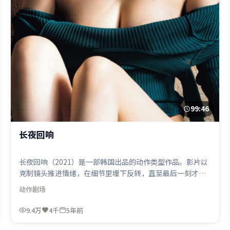
99:46
长夜回响
长夜回响（2021）是一部韩国出品的动作类型作品。影片以
克制镜头推进情绪，在细节里埋下反转，直至最后一刻才揭
开谜底。视听风格统一而富有实验感，配乐与画面情绪贴
动作
剧场
合。由贾樟柯执导，易烊千玺、奥卡菲娜、木村拓哉，梁朝
伟等联袂出演。影片于2021年3月5日（韩国）在部分地区首
9.4万
4千
5年前
映上线，适合喜欢动作题材的观众观看。