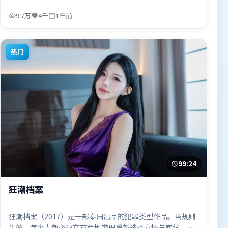
黄政民、刘德华、段奕宏，胡歌、梁朝伟等联袂出演。影片
于2025年6月13日（韩国）在部分地区首映上线，适合喜欢
9.7万
4千
1年前
战争题材的观众观看。
热门
99:24
狂潮档案
狂潮档案（2017）是一部泰国出品的犯罪类型作品。当规则
失效，每个人都必须在灰色地带里重新选择立场与底线。叙