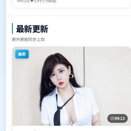
9.3万
3.9千
9年前
地区首映上线，适合喜欢惊悚题材的观众观看。
最新更新
新片新剧同步上架
最新
99:13