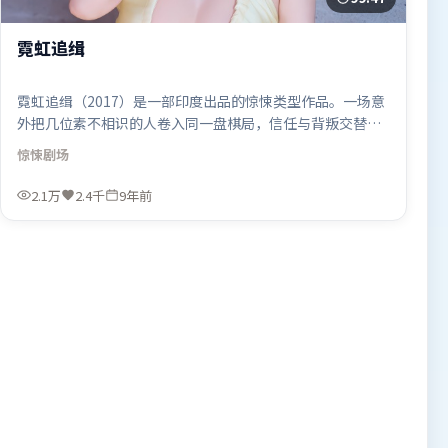
霓虹追缉
霓虹追缉（2017）是一部印度出品的惊悚类型作品。一场意
外把几位素不相识的人卷入同一盘棋局，信任与背叛交替上
演。动作场面设计讲究空间与节奏，文戏部分同样扎实耐
惊悚
剧场
嚼。由贾樟柯执导，王景春、段奕宏、沈腾，张家辉、章子
怡等联袂出演。影片于2017年5月15日（印度）在部分地区
2.1万
2.4千
9年前
首映上线，适合喜欢惊悚题材的观众观看。