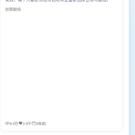
事线索多线并进，最终在关键节点收束。由许鞍华执导，基
犯罪
剧场
里安·墨菲、梁朝伟、章子怡，河正宇、奥卡菲娜等联袂出
演。影片于2017年6月6日（泰国）在部分地区首映上线，适
合喜欢犯罪题材的观众观看。
9.4万
3.9千
9年前