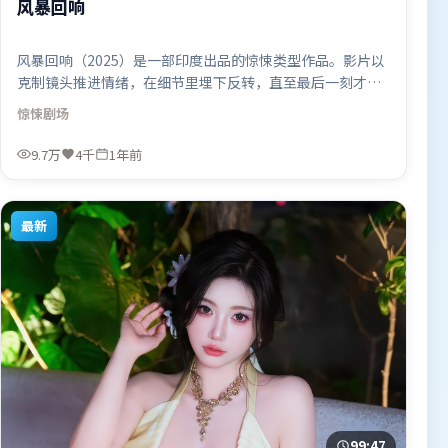
风暴回响
风暴回响（2025）是一部印度出品的惊悚类型作品。影片以
克制镜头推进情绪，在细节里埋下反转，直至最后一刻才揭
开谜底。叙事线索多线并进，最终在关键节点收束。由是枝
惊悚
剧场
裕和执导，咏梅、雷佳音、奥卡菲娜，周冬雨、谭卓等联袂
出演。影片于2025年8月5日（印度）在部分地区首映上线，
9.7万
4千
1年前
适合喜欢惊悚题材的观众观看。
最新
99:47