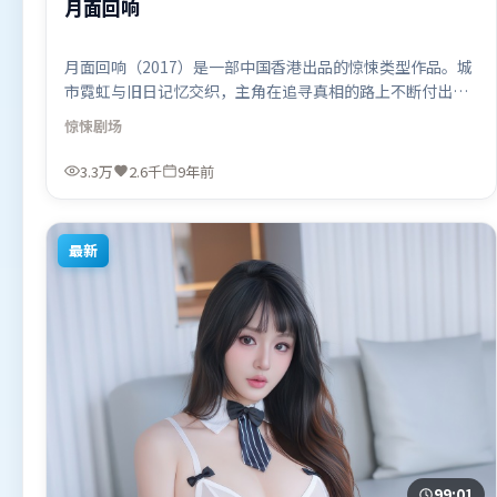
月面回响
月面回响（2017）是一部中国香港出品的惊悚类型作品。城
市霓虹与旧日记忆交织，主角在追寻真相的路上不断付出代
价。动作场面设计讲究空间与节奏，文戏部分同样扎实耐
惊悚
剧场
嚼。由李安执导，河正宇、朱一龙、汤姆·哈迪，雷佳音等
联袂出演。影片于2017年4月3日（中国香港）在部分地区首
3.3万
2.6千
9年前
映上线，适合喜欢惊悚题材的观众观看。
最新
99:01