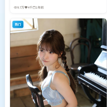
裕和执导，咏梅、雷佳音、奥卡菲娜，周冬雨、谭卓等联袂
出演。影片于2025年8月5日（印度）在部分地区首映上线，
9.7万
4千
1年前
适合喜欢惊悚题材的观众观看。
热门