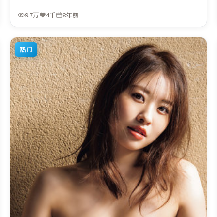
时完成。由克里斯托弗·诺兰执导，木村拓哉、雷佳音、白
宇，汤姆·哈迪、周迅等联袂出演。影片于2018年8月10日
9.7万
4千
8年前
（中国台湾）在部分地区首映上线，适合喜欢爱情题材的观
众观看。
热门