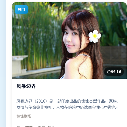
热门
99:16
风暴边界
风暴边界（2016）是一部印度出品的惊悚类型作品。家族、
友情与使命彼此拉扯，人物在绝境中仍试图守住心中微光。
高潮段落信息密度高，情绪释放与主题回扣同时完成。由王
惊悚
剧场
家卫执导，王景春、托尼·贾、长泽雅美，杨紫、马东锡、
河正宇等联袂出演。影片于2016年12月5日（印度）在部分