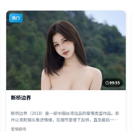
热门
99:55
断桥边界
断桥边界（2018）是一部中国台湾出品的爱情类型作品。影
片以克制镜头推进情绪，在细节里埋下反转，直至最后一刻
才揭开谜底。高潮段落信息密度高，情绪释放与主题回扣同
爱情
剧场