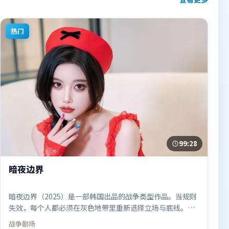
热门
99:28
暗夜边界
暗夜边界（2025）是一部韩国出品的战争类型作品。当规则
失效，每个人都必须在灰色地带里重新选择立场与底线。群
像刻画各有弧光，配角亦承担叙事推进功能。由宁浩执导，
战争
剧场