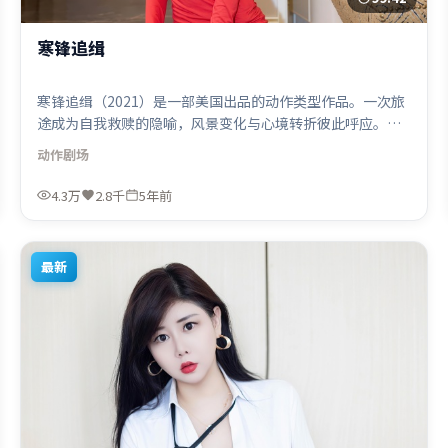
寒锋追缉
寒锋追缉（2021）是一部美国出品的动作类型作品。一次旅
途成为自我救赎的隐喻，风景变化与心境转折彼此呼应。群
像刻画各有弧光，配角亦承担叙事推进功能。由阿彼尔邦执
动作
剧场
导，古天乐、长泽雅美、河正宇，托尼·贾、提莫西·查拉
米等联袂出演。影片于2021年5月27日（美国）在部分地区
4.3万
2.8千
5年前
首映上线，适合喜欢动作题材的观众观看。
最新