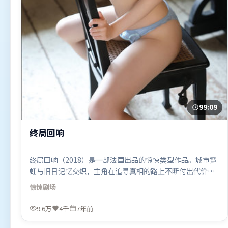
99:09
终局回响
终局回响（2018）是一部法国出品的惊悚类型作品。城市霓
虹与旧日记忆交织，主角在追寻真相的路上不断付出代价。
动作场面设计讲究空间与节奏，文戏部分同样扎实耐嚼。由
惊悚
剧场
陈思诚执导，木村拓哉、弗洛伦丝·皮尤、沈腾，胡歌等联
袂出演。影片于2018年9月6日（法国）在部分地区首映上
9.6万
4千
7年前
线，适合喜欢惊悚题材的观众观看。