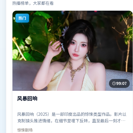
热播榜单，大家都在看
热门
99:07
风暴回响
风暴回响（2025）是一部印度出品的惊悚类型作品。影片以
克制镜头推进情绪，在细节里埋下反转，直至最后一刻才揭
开谜底。叙事线索多线并进，最终在关键节点收束。由是枝
惊悚
剧场