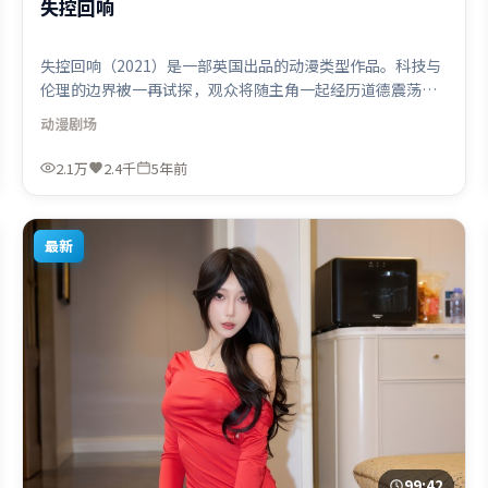
失控回响
失控回响（2021）是一部英国出品的动漫类型作品。科技与
伦理的边界被一再试探，观众将随主角一起经历道德震荡。
视听风格统一而富有实验感，配乐与画面情绪贴合。由薛晓
动漫
剧场
路执导，木村拓哉、章子怡、张家辉，阿米尔·汗、段奕宏
等联袂出演。影片于2021年5月19日（英国）在部分地区首
2.1万
2.4千
5年前
映上线，适合喜欢动漫题材的观众观看。
最新
99:42