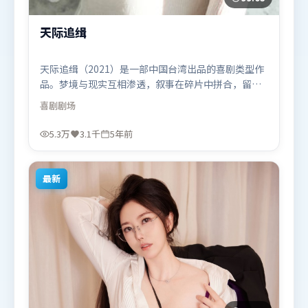
天际追缉
天际追缉（2021）是一部中国台湾出品的喜剧类型作
品。梦境与现实互相渗透，叙事在碎片中拼合，留给
观众回味空间。群像刻画各有弧光，配角亦承担叙事
喜剧
剧场
推进功能。由贾樟柯执导，咏梅、孙艺珍、全智贤，
梁朝伟、吴京等联袂出演。影片于2021年4月21日
5.3万
3.1千
5年前
（中国台湾）在部分地区首映上线，适合喜欢喜剧题
材的观众观看。
最新