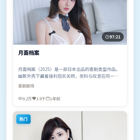
97:21
月面档案
月面档案（2025）是一部日本出品的喜剧类型作品。
幽默外壳下藏着锋利现实关照，笑料与叹息在同一场
景里并存。高潮段落信息密度高，情绪释放与主题回
喜剧
剧场
扣同时完成。由许鞍华执导，古天乐、刘德华、托尼
·贾，雷佳音、李政宰等联袂出演。影片于2025年7
9.2万
3.9千
1年前
月25日（日本）在部分地区首映上线，适合喜欢喜剧
题材的观众观看。
热门