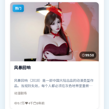
适合喜欢科幻题材的观众观看。
热门
99:58
风暴回响
风暴回响（2018）是一部中国大陆出品的动漫类型作
品。当规则失效，每个人都必须在灰色地带里重新选
择立场与底线。摄影与美术共同营造出强烈地域气
动漫
剧场
质，增强沉浸感。由薛晓路执导，秦海璐、周冬雨、
奥卡菲娜，宋康昊、廖凡等联袂出演。影片于2018年
9.7万
4千
8年前
5月28日（中国大陆）在部分地区首映上线，适合喜欢