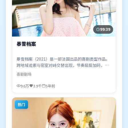
99:39
暴雪档案
暴雪档案（2021）是一部法国出品的喜剧类型作品。
跨地域追索与密室对峙交替出现，节奏层层加码，张
力持续上扬。类型元素被重新组合，既致敬经典也尝
喜剧
剧场
试突破套路。由吕克·贝松执导，提莫西·查拉米、
刘德华、孙艺珍，王景春、弗洛伦丝·皮尤等联袂出
9.6万
3.9千
5年前
演。影片于2021年8月16日（法国）在部分地区首映
上线，适合喜欢喜剧题材的观众观看。
热门