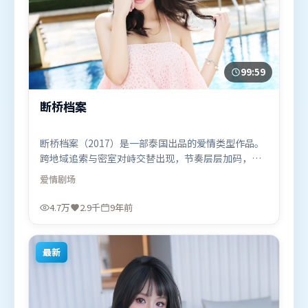
99:59
断桥档案
断桥档案（2017）是一部泰国出品的爱情类型作品。
跨地域追索与密室对峙交替出现，节奏层层加码，张
力持续上扬。群像刻画各有弧光，配角亦承担叙事推
爱情
剧场
进功能。由冯小刚执导，杨紫、艾米莉·布朗特、汤
唯，提莫西·查拉米等联袂出演。影片于2017年3月
4.7万
2.9千
9年前
22日（泰国）在部分地区首映上线，适合喜欢爱情题
材的观众观看。
最新