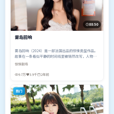
88:50
雾岛回响
雾岛回响（2024）是一部法国出品的惊悚类型作品。
故事在一条看似平静的时间线里被悄然改写，人物被
迫直面过去与现在的撕裂。动作场面设计讲究空间与
惊悚
剧场
节奏，文戏部分同样扎实耐嚼。由乌尔善执导，易烊
千玺、李政宰、弗洛伦丝·皮尤，咏梅、章子怡等联
9.7万
3.9千
2年前
袂出演。影片于2024年6月4日（法国）在部分地区首
映上线，适合喜欢惊悚题材的观众观看。
热门