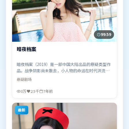
99:59
暗夜档案
暗夜档案（2019）是一部中国大陆出品的悬疑类型作
品。战争阴影尚未散去，小人物的命运在时代洪流里
被轻轻托起又放下。动作场面设计讲究空间与节奏，
悬疑
剧场
文戏部分同样扎实耐嚼。由杜琪峰执导，周迅、梁朝
伟、全智贤，托尼·贾等联袂出演。影片于2019年1
3万
2.5千
7年前
月5日（中国大陆）在部分地区首映上线，适合喜欢悬
疑题材的观众观看。
最新