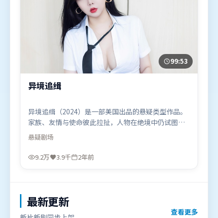
99:53
异境追缉
异境追缉（2024）是一部美国出品的悬疑类型作品。
家族、友情与使命彼此拉扯，人物在绝境中仍试图守
住心中微光。动作场面设计讲究空间与节奏，文戏部
悬疑
剧场
分同样扎实耐嚼。由张艺谋执导，杨幂、肖战、全智
贤，胡歌、梁朝伟等联袂出演。影片于2024年4月2日
9.2万
3.9千
2年前
（美国）在部分地区首映上线，适合喜欢悬疑题材的
观众观看。
最新更新
查看更多
新片新剧同步上架