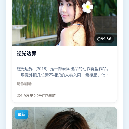
99:56
逆光边界
逆光边界（2018）是一部泰国出品的动作类型作品。
一场意外把几位素不相识的人卷入同一盘棋局，信任
与背叛交替上演。高潮段落信息密度高，情绪释放与
动作
剧场
主题回扣同时完成。由林超贤执导，汤姆·哈迪、堺
雅人、秦海璐，沈腾等联袂出演。影片于2018年10月
1.9万
2.2千
7年前
10日（泰国）在部分地区首映上线，适合喜欢动作题
材的观众观看。
最新