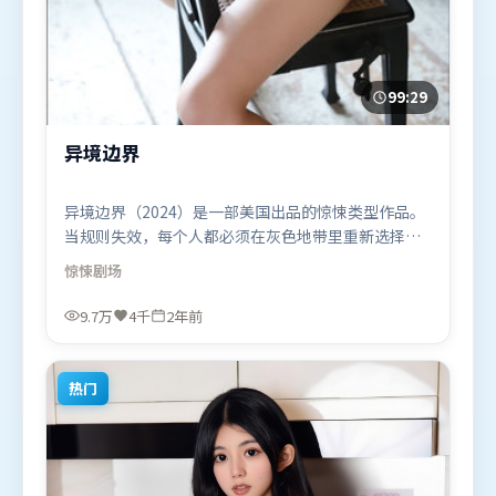
99:29
异境边界
异境边界（2024）是一部美国出品的惊悚类型作品。
当规则失效，每个人都必须在灰色地带里重新选择立
场与底线。摄影与美术共同营造出强烈地域气质，增
惊悚
剧场
强沉浸感。由詹姆斯·卡梅隆执导，汤姆·哈迪、周
迅、汤唯，章子怡、肖战等联袂出演。影片于2024年
9.7万
4千
2年前
7月18日（美国）在部分地区首映上线，适合喜欢惊悚
题材的观众观看。
热门