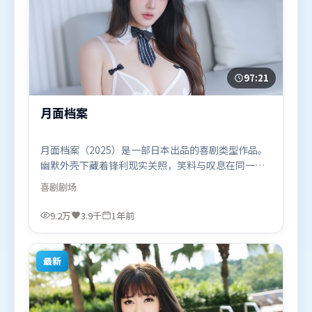
97:21
月面档案
月面档案（2025）是一部日本出品的喜剧类型作品。
幽默外壳下藏着锋利现实关照，笑料与叹息在同一场
景里并存。高潮段落信息密度高，情绪释放与主题回
喜剧
剧场
扣同时完成。由许鞍华执导，古天乐、刘德华、托尼
·贾，雷佳音、李政宰等联袂出演。影片于2025年7
9.2万
3.9千
1年前
月25日（日本）在部分地区首映上线，适合喜欢喜剧
题材的观众观看。
最新