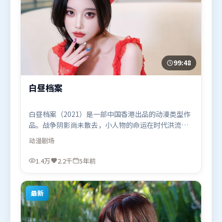
99:48
白昼档案
白昼档案（2021）是一部中国香港出品的动漫类型作
品。战争阴影尚未散去，小人物的命运在时代洪流里
被轻轻托起又放下。高潮段落信息密度高，情绪释放
动漫
剧场
与主题回扣同时完成。由是枝裕和执导，黄政民、孙
艺珍、章子怡，全智贤、刘亦菲、汤姆·哈迪等联袂
1.4万
2.2千
5年前
出演。影片于2021年4月14日（中国香港）在部分地
区首映上线，适合喜欢动漫题材的观众观看。
最新