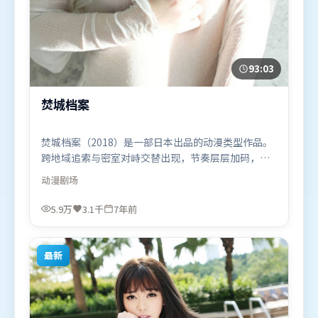
93:03
焚城档案
焚城档案（2018）是一部日本出品的动漫类型作品。
跨地域追索与密室对峙交替出现，节奏层层加码，张
力持续上扬。高潮段落信息密度高，情绪释放与主题
动漫
剧场
回扣同时完成。由薛晓路执导，马东锡、孙艺珍、基
里安·墨菲，周冬雨、胡歌等联袂出演。影片于2018
5.9万
3.1千
7年前
年9月19日（日本）在部分地区首映上线，适合喜欢动
漫题材的观众观看。
最新