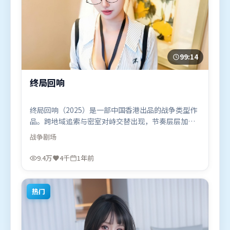
99:14
终局回响
终局回响（2025）是一部中国香港出品的战争类型作
品。跨地域追索与密室对峙交替出现，节奏层层加
码，张力持续上扬。类型元素被重新组合，既致敬经
战争
剧场
典也尝试突破套路。由张艺谋执导，段奕宏、孙艺
珍、吴京，托尼·贾、咏梅等联袂出演。影片于2025
9.4万
4千
1年前
年6月19日（中国香港）在部分地区首映上线，适合喜
欢战争题材的观众观看。
热门