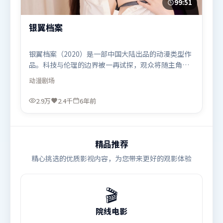
99:51
银翼档案
银翼档案（2020）是一部中国大陆出品的动漫类型作
品。科技与伦理的边界被一再试探，观众将随主角一
起经历道德震荡。高潮段落信息密度高，情绪释放与
动漫
剧场
主题回扣同时完成。由娄烨执导，长泽雅美、刘德
华、胡歌，黄渤等联袂出演。影片于2020年8月21日
2.9万
2.4千
6年前
（中国大陆）在部分地区首映上线，适合喜欢动漫题
材的观众观看。
精品推荐
精心挑选的优质影视内容，为您带来更好的观影体验
🎬
院线电影