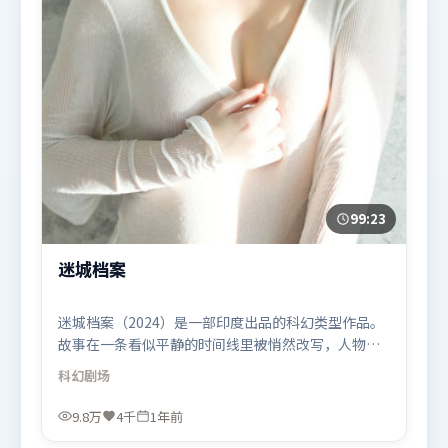
99:23
迷城档案
迷城档案（2024）是一部印度出品的科幻类型作品。
故事在一条看似平静的时间线里被悄然改写，人物被
迫直面过去与现在的撕裂。高潮段落信息密度高，情
科幻
剧场
绪释放与主题回扣同时完成。由乌尔善执导，张译、
杨幂、阿米尔·汗，肖战、长泽雅美等联袂出演。影
9.8万
4千
1年前
片于2024年9月14日（印度）在部分地区首映上线，